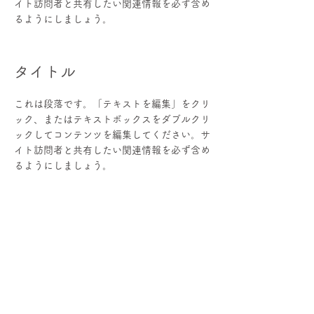
イト訪問者と共有したい関連情報を必ず含め
るようにしましょう。
タイトル
これは段落です。「テキストを編集」をクリ
ック、またはテキストボックスをダブルクリ
ックしてコンテンツを編集してください。サ
イト訪問者と共有したい関連情報を必ず含め
るようにしましょう。
タイトル
これは段落です。「テキストを編集」をクリ
ック、またはテキストボックスをダブルクリ
ックしてコンテンツを編集してください。サ
イト訪問者と共有したい関連情報を必ず含め
るようにしましょう。