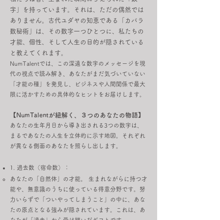
字」を持っています。それは、ただの偶然では
ありません。古代ユダヤの知恵である「カバラ
数秘術」は、その数字一つひとつに、私たちの
才能、個性、そして人生の目的が隠されている
と教えてくれます。
NumTalentでは、この深遠な数字のメッセージを現
代の視点で読み解き、あなたがまだ気づいていない
「才能の種」を発見し、ビジネスや人間関係で最大
限に活かすための具体的なヒントをお届けします。
【NumTalentが紐解く、３つのあなたの物語】
あなたの生年月日から導き出される3つの数字は、
まるであなたの人生を立体的に示す地図。それぞれ
が異なる側面のあなたを照らし出します。
1. 過去数（宿命数）：
あなたの「自然体」の才能。 生まれながらに持つ才
能や、無意識のうちに使っている得意分野です。努
力いらずで「ついやってしまうこと」の中に、あな
たの原点となる強みが隠されています。これは、あ