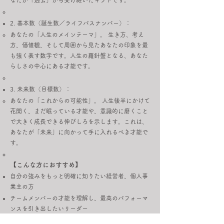
なたが「過去」から受け継いだギフトです。
2. 基本数（誕生数／ライフパスナンバー）：
あなたの「人生のメインテーマ」。 生き方、考え
方、価値観、そして周囲から見たあなたの印象を最
も強く表す数字です。人生の羅針盤となる、あなた
らしさの中心にある才能です。
3. 未来数（目標数）：
あなたの「これからの可能性」。 人生後半にかけて
花開く、まだ眠っている才能や、意識的に磨くこと
で大きく成長できる伸びしろを示します。これは、
あなたが「未来」に向かって手に入れるべき才能で
す。
【こんな方におすすめ】
自分の強みをもっと明確に知りたい経営者、個人事
業主の方
チームメンバーの才能を理解し、最高のパフォーマ
ンスを引き出したいリーダー
転職やキャリアチェンジを考えており、自分に合っ