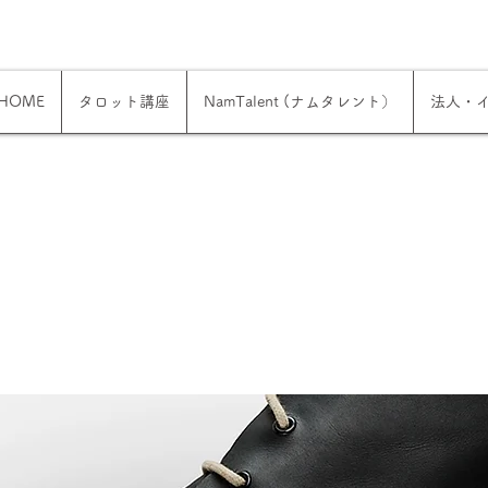
HOME
タロット講座
NamTalent (ナムタレント）
法人・