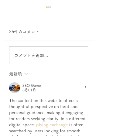
25件のコメント
6月の出張
世界のタロット展
コメントを追加…
最新順
SEO Game
8月01日
The content on this website offers a 
thoughtful perspective on tarot and 
personal guidance, making it engaging 
for readers seeking clarity. In a different 
digital space, 
plying exchange
 is often 
searched by users looking for smooth 