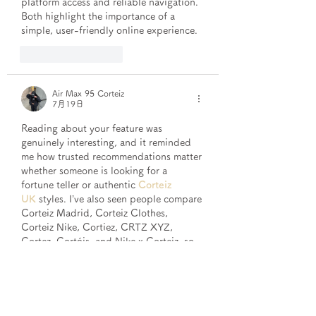
platform access and reliable navigation. 
Both highlight the importance of a 
simple, user-friendly online experience.
いいね！
返信
Air Max 95 Corteiz
7月19日
Reading about your feature was 
genuinely interesting, and it reminded 
me how trusted recommendations matter 
whether someone is looking for a 
fortune teller or authentic 
Corteiz 
UK
 styles. I’ve also seen people compare 
Corteiz Madrid, Corteiz Clothes, 
Corteiz Nike, Cortiez, CRTZ XYZ, 
Cortez, Cortéis, and Nike x Corteiz, so 
it’s always nice to find content that feels 
reliable.
いいね！
返信