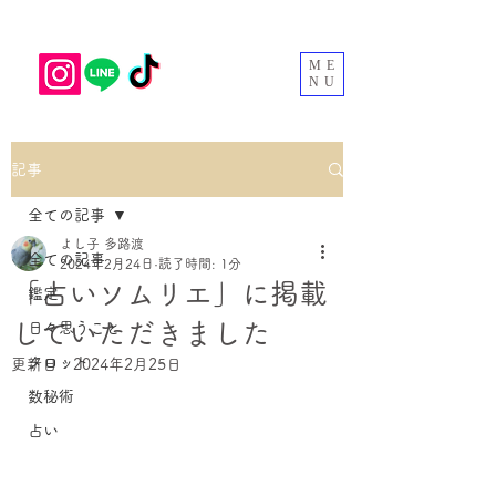
ME
NU
記事
全ての記事
よし子 多路渡
全ての記事
2024年2月24日
読了時間: 1分
「占いソムリエ」に掲載
鑑定
していただきました
日々思うこと
タロット
更新日：
2024年2月25日
数秘術
占い